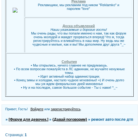
Реклама
Рекламщики, мы рекламим под ником "Reklamko" и
паролем "love"
Доска объявлений
Наши уважаемые и дорогие гости!
Мы очень рады, что вы попали именно к нам, так как форум
очень молодой и жаждет прорваться вперед! Что ж, тогда
регистрируйтесь и вливайтесь в наш мир. Ну ведь мы же
чудесные и милые, как и вы! Мы дополняем друг друга ^_~
События
• Мы открылись, ничего главнее не придумаешь.
• По всем вопросам пожалуйста в ЛС админам, не мучайте ненужные
темы.
• Идет активный набор администрации.
• Конец зимы и холодам, настало чудное мгновенье! =) И очень долго
мы уж ждем февральских дней миновенье
• Ну и на последок, самое большое событие - Ты с нами! ^_~
Привет, Гость!
Войдите
или
зарегистрируйтесь
.
»
[Форум для девочек.]
»
{Давай поговорим}
»
ремонт авто после дтп
Страница:
1