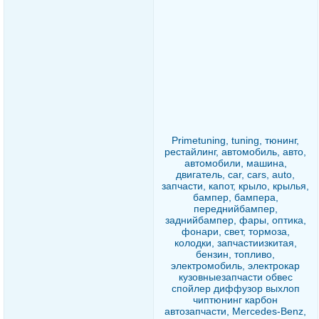
Primetuning, tuning, тюнинг,
рестайлинг, автомобиль, авто,
автомобили, машина,
двигатель, car, cars, auto,
запчасти, капот, крыло, крылья,
бампер, бампера,
переднийбампер,
заднийбампер, фары, оптика,
фонари, свет, тормоза,
колодки, запчастиизкитая,
бензин, топливо,
электромобиль, электрокар
кузовныезапчасти обвес
спойлер диффузор выхлоп
чиптюнинг карбон
автозапчасти, Mercedes-Benz,