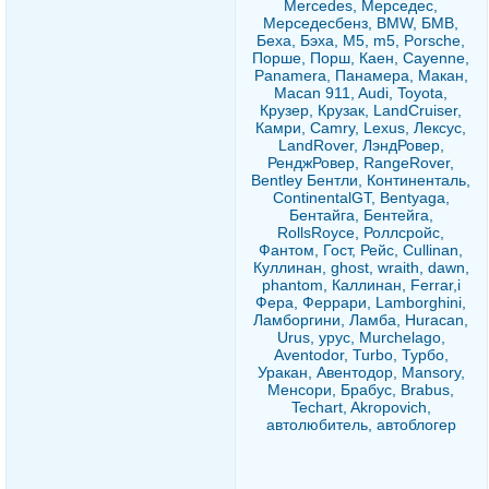
Mercedes, Мерседес,
Мерседесбенз, BMW, БМВ,
Беха, Бэха, М5, m5, Porsche,
Порше, Порш, Каен, Cayenne,
Panamera, Панамера, Макан,
Macan 911, Audi, Toyota,
Крузер, Крузак, LandCruiser,
Камри, Camry, Lexus, Лексус,
LandRover, ЛэндРовер,
РенджРовер, RangeRover,
Bentley Бентли, Континенталь,
ContinentalGT, Bentyaga,
Бентайга, Бентейга,
RollsRoyce, Роллсройс,
Фантом, Гост, Рейс, Cullinan,
Куллинан, ghost, wraith, dawn,
phantom, Каллинан, Ferrar,i
Фера, Феррари, Lamborghini,
Ламборгини, Ламба, Huracan,
Urus, урус, Murchelago,
Aventodor, Turbo, Турбо,
Уракан, Авентодор, Mansory,
Менсори, Брабус, Brabus,
Techart, Akropovich,
автолюбитель, автоблогер