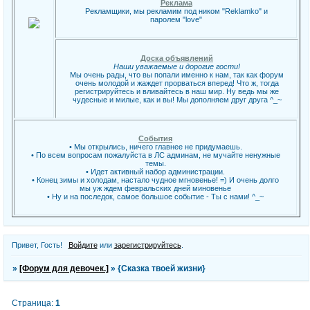
Реклама
Рекламщики, мы рекламим под ником "Reklamko" и
паролем "love"
Доска объявлений
Наши уважаемые и дорогие гости!
Мы очень рады, что вы попали именно к нам, так как форум
очень молодой и жаждет прорваться вперед! Что ж, тогда
регистрируйтесь и вливайтесь в наш мир. Ну ведь мы же
чудесные и милые, как и вы! Мы дополняем друг друга ^_~
События
• Мы открылись, ничего главнее не придумаешь.
• По всем вопросам пожалуйста в ЛС админам, не мучайте ненужные
темы.
• Идет активный набор администрации.
• Конец зимы и холодам, настало чудное мгновенье! =) И очень долго
мы уж ждем февральских дней миновенье
• Ну и на последок, самое большое событие - Ты с нами! ^_~
Привет, Гость!
Войдите
или
зарегистрируйтесь
.
»
[Форум для девочек.]
»
{Сказка твоей жизни}
Страница:
1