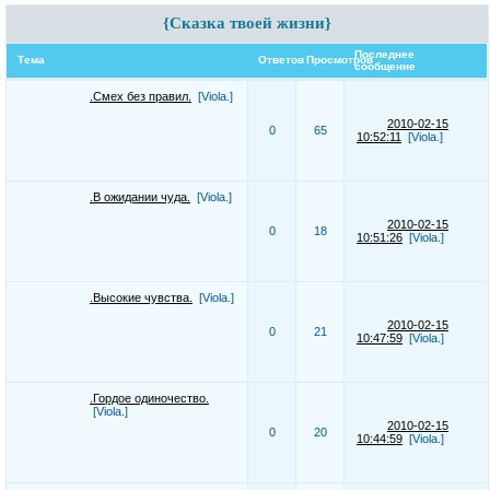
{Сказка твоей жизни}
Последнее
Тема
Ответов
Просмотров
сообщение
.Смех без правил.
[Viola.]
2010-02-15
0
65
10:52:11
[Viola.]
.В ожидании чуда.
[Viola.]
2010-02-15
0
18
10:51:26
[Viola.]
.Высокие чувства.
[Viola.]
2010-02-15
0
21
10:47:59
[Viola.]
.Гордое одиночество.
[Viola.]
2010-02-15
0
20
10:44:59
[Viola.]