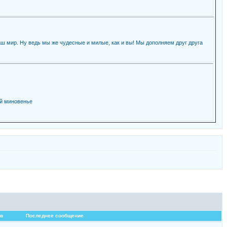
наш мир. Ну ведь мы же чудесные и милые, как и вы! Мы дополняем друг друга
ей миновенье
в
Последнее сообщение