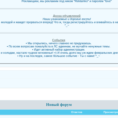
Рекламщики, мы рекламим под ником "Reklamko" и паролем "love"
Доска объявлений
Наши уважаемые и дорогие гости!
 молодой и жаждет прорваться вперед! Что ж, тогда регистрируйтесь и вливайтесь в 
^_~
События
• Мы открылись, ничего главнее не придумаешь.
• По всем вопросам пожалуйста в ЛС админам, не мучайте ненужные темы.
• Идет активный набор администрации.
ы и холодам, настало чудное мгновенье! =) И очень долго мы уж ждем февральских дн
• Ну и на последок, самое большое событие - Ты с нами! ^_~
Новый форум
Ответов
Просмотро