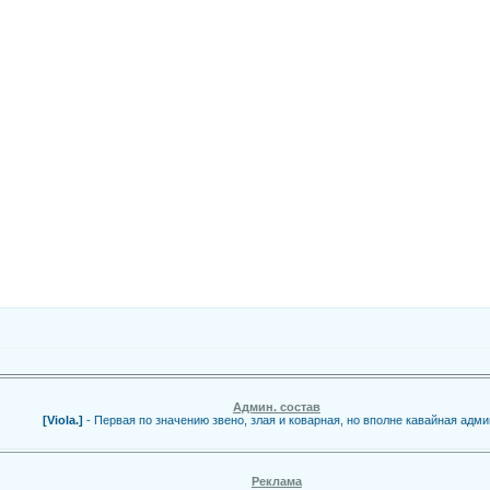
Админ. состав
[Viola.]
- Первая по значению звено, злая и коварная, но вполне кавайная адми
Реклама